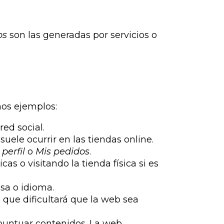
os
son las generadas por servicios o
os ejemplos:
ed social.
uele ocurrir en las tiendas online.
 perfil
o
Mis pedidos
.
as o visitando la tienda física si es
isa o idioma.
lo que dificultará que la web sea
o puntuar contenidos. La web