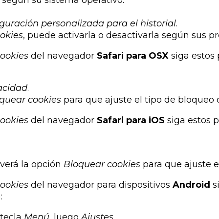
guración personalizada para el historial
.
okies
, puede activarla o desactivarla según sus pr
ookies
del navegador
Safari para OSX
siga estos 
acidad
.
quear cookies
para que ajuste el tipo de bloqueo 
ookies
del navegador
Safari para iOS
siga estos 
 verá la opción
Bloquear cookies
para que ajuste e
ookies
del navegador para dispositivos
Android
s
:
 tecla
Menú
, luego
Ajustes
.